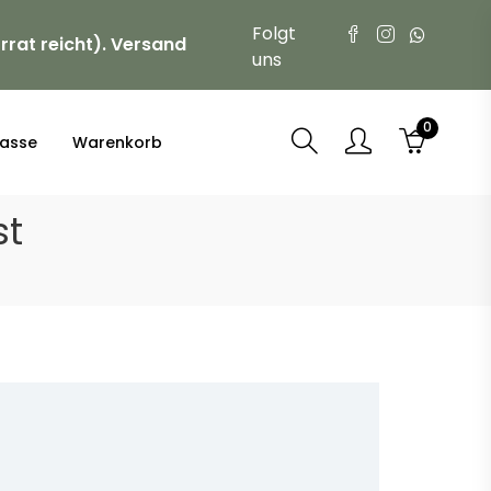
Folgt
rrat reicht). Versand
uns
0
asse
Warenkorb
st