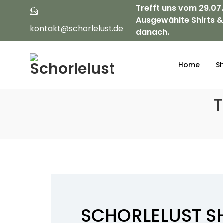
Trefft uns vom 29.07
Ausgewählte Shirts &
kontakt@schorlelust.de
danach.
Home
S
T
SCHORLELUST S