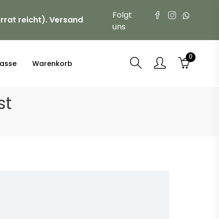
Folgt
rrat reicht). Versand
uns
0
asse
Warenkorb
st